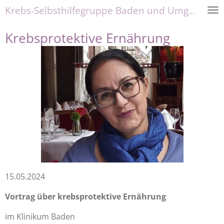
Krebs-Selbsthilfegruppe Baden und Umgebung
Zum
Hauptinhalt
Krebsprotektive Ernährung
springen
15.05.2024
Vortrag
über krebsprotektive Ernährung
im Klinikum Baden