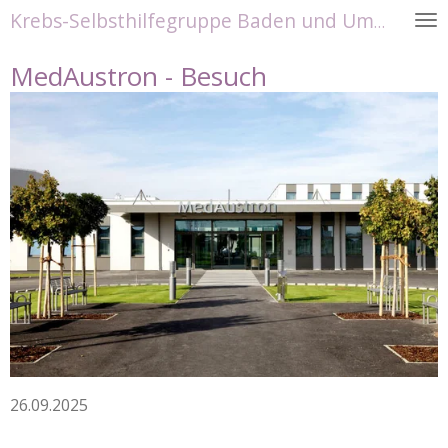
Krebs-Selbsthilfegruppe Baden und Umgebung
Zum
Hauptinhalt
MedAustron - Besuch
springen
26.09.2025